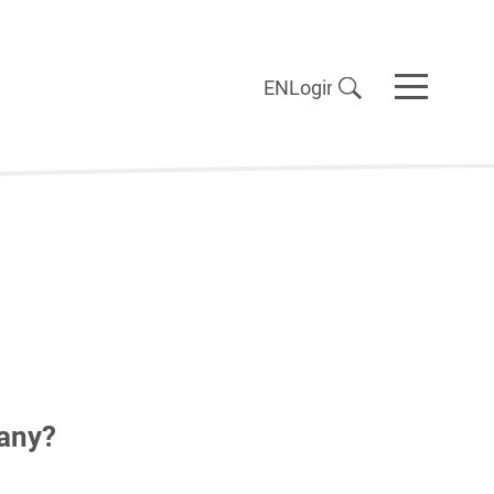
EN
Login
any?