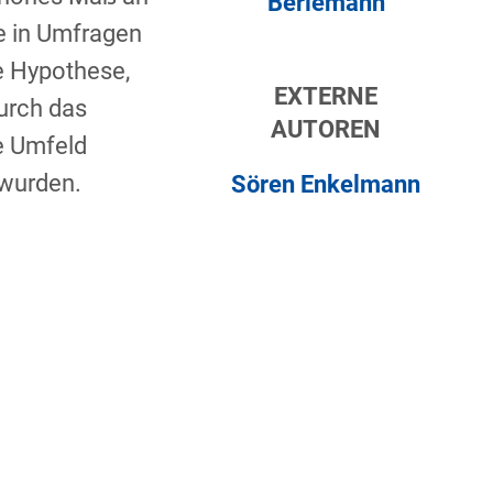
Berlemann
te in Umfragen
ie Hypothese,
EXTERNE
urch das
AUTOREN
he Umfeld
 wurden.
Sören Enkelmann