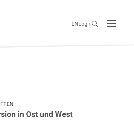
EN
Login
IFTEN
rsion in Ost und West