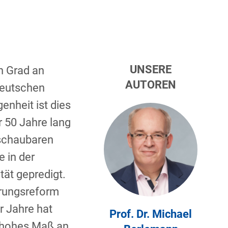
UNSERE
n Grad an
AUTOREN
deutschen
enheit ist dies
 50 Jahre lang
rschaubaren
e in der
tät gepredigt.
rungsreform
r Jahre hat
Prof. Dr. Michael
n hohes Maß an