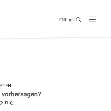
EN
Login
IFTEN
g vorhersagen?
(2016),