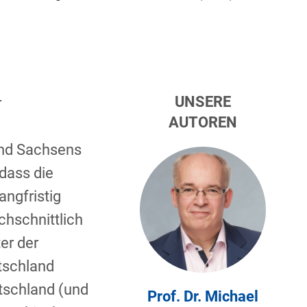
UNSERE
r
AUTOREN
und Sachsens
 dass die
ngfristig
chschnittlich
er der
tschland
tschland (und
Prof. Dr. Michael