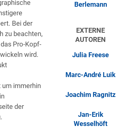
graphische
Berlemann
nstigere
ert. Bei der
EXTERNE
ch zu beachten,
AUTOREN
 das Pro-Kopf-
twickeln wird.
Julia Freese
ukt
Marc-André Luik
t um immerhin
Joachim Ragnitz
in
seite der
Jan-Erik
.
Wesselhöft