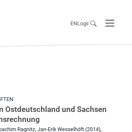
EN
Login
IFTEN
in Ostdeutschland und Sachsen
onsrechnung
oachim Ragnitz, Jan-Erik Wesselhöft (2014),