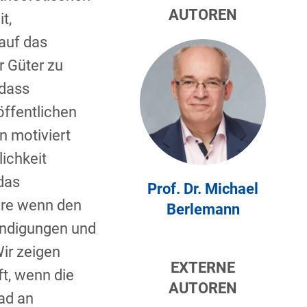
AUTOREN
t,
auf das
r Güter zu
 dass
 öffentlichen
n motiviert
lichkeit
das
Prof. Dr. Michael
ere wenn den
Berlemann
ündigungen und
Wir zeigen
EXTERNE
ft, wenn die
AUTOREN
rad an