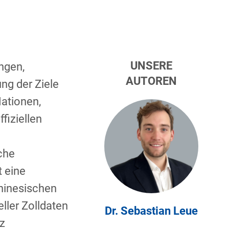
UNSERE
ngen,
AUTOREN
ng der Ziele
Nationen,
fiziellen
che
t eine
hinesischen
ller Zolldaten
Dr. Sebastian Leue
tz