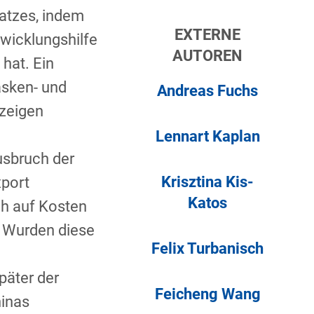
atzes, indem
EXTERNE
twicklungshilfe
AUTOREN
hat. Ein
asken- und
Andreas Fuchs
 zeigen
Lennart Kaplan
sbruch der
Krisztina Kis-
xport
Katos
ch auf Kosten
. Wurden diese
Felix Turbanisch
päter der
Feicheng Wang
hinas