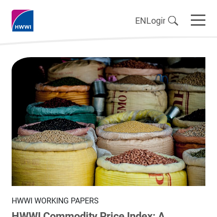
EN
Login
HWWI WORKING PAPERS
HWWI Commodity Price Index: A