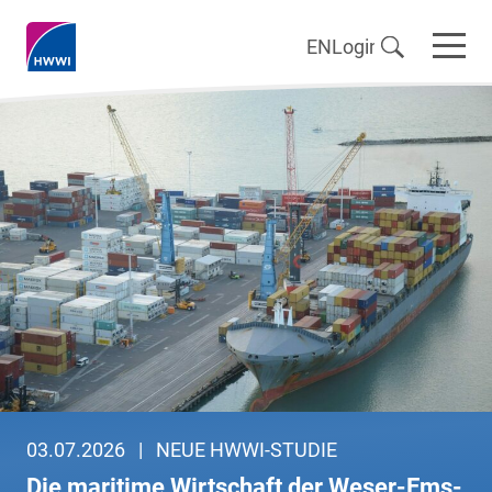
EN
Login
03.07.2026
|
NEUE HWWI-STUDIE
Die maritime Wirtschaft der Weser-Ems-